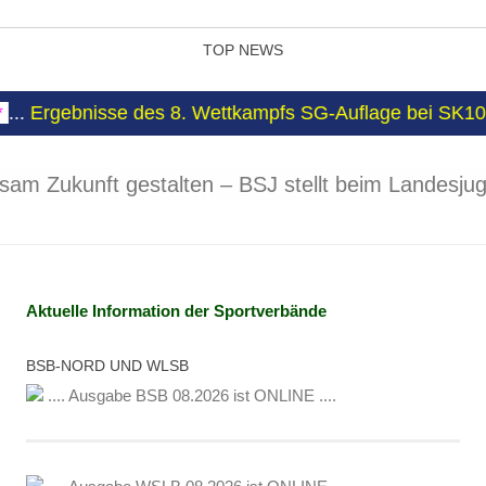
TOP NEWS
e des 8. Wettkampfs SG-Auflage bei SK10-Sinsheim.de
m Zukunft gestalten – BSJ stellt beim Landesju
Aktuelle Information der Sportverbände
BSB-NORD UND WLSB
.... Ausgabe BSB 08.2026 ist ONLINE ....